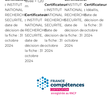
levée > 1,20
:
INSTITUT
Certificateur
:
INSTITUT
Certificateur
m
NATIONAL
:
INSTITUT
NATIONAL
:
Idéallis,
RECHERCHE
Certificateur
NATIONAL
RECHERCHE
date de
SECURITE,
:
INSTITUT
RECHERCHE
SECURITE,
décision de
date de
NATIONAL
SECURITE,
date de
la fiche : 31
décision de
RECHERCHE
date de
décision de
octobre
la fiche : 31
SECURITE,
décision de
la fiche : 31
2024
octobre
date de
la fiche : 31
octobre
2024
décision de
octobre
2024
la fiche : 31
2024
octobre
2024