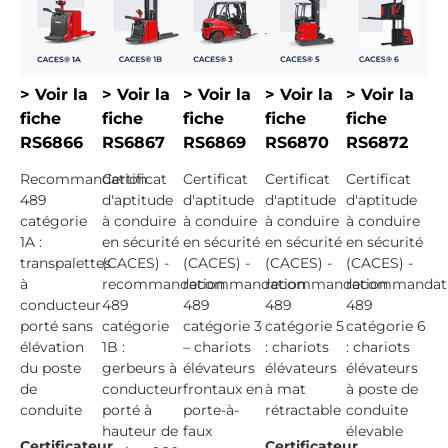
> Voir la
> Voir la
> Voir la
> Voir la
> Voir la
fiche
fiche
fiche
fiche
fiche
RS6866
RS6867
RS6869
RS6870
RS6872
Recommandation
Certificat
Certificat
Certificat
Certificat
489
d'aptitude
d'aptitude
d'aptitude
d'aptitude
catégorie
à conduire
à conduire
à conduire
à conduire
1A :
en sécurité
en sécurité
en sécurité
en sécurité
transpalettes
(CACES) -
(CACES) -
(CACES) -
(CACES) -
à
recommandation
recommandation
recommandation
recommandat
conducteur
489
489
489
489
porté sans
catégorie
catégorie 3
catégorie 5
catégorie 6
élévation
1B :
– chariots
: chariots
: chariots
du poste
gerbeurs à
élévateurs
élévateurs
élévateurs
de
conducteur
frontaux en
à mat
à poste de
conduite
porté à
porte-à-
rétractable
conduite
hauteur de
faux
élevable
Certificateur
Certificateur