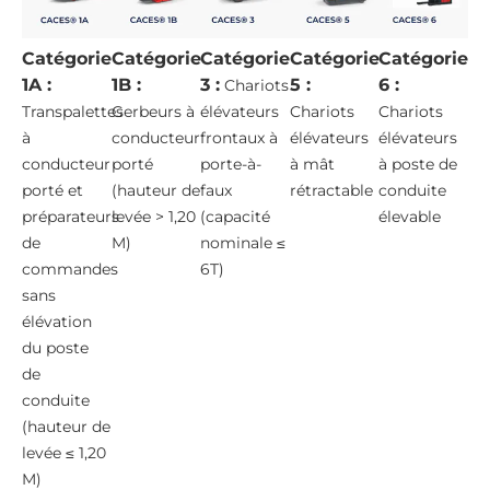
Catégorie
Catégorie
Catégorie
Catégorie
Catégorie
1A :
1B :
3 :
5 :
6 :
Chariots
Transpalettes
Gerbeurs à
élévateurs
Chariots
Chariots
à
conducteur
frontaux à
élévateurs
élévateurs
conducteur
porté
porte-à-
à mât
à poste de
porté et
(hauteur de
faux
rétractable
conduite
préparateurs
levée > 1,20
(capacité
élevable
de
M)
nominale ≤
commandes
6T)
sans
élévation
du poste
de
conduite
(hauteur de
levée ≤ 1,20
M)