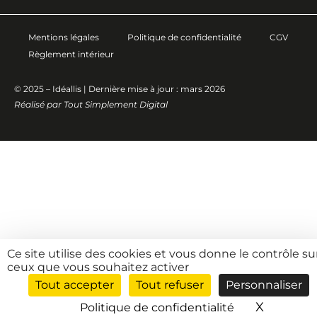
Mentions légales
Politique de confidentialité
CGV
Règlement intérieur
© 2025 – Idéallis | Dernière mise à jour : mars 2026
Réalisé par
Tout Simplement Digital
Ce site utilise des cookies et vous donne le contrôle su
ceux que vous souhaitez activer
Tout accepter
Tout refuser
Personnaliser
X
Masquer
Politique de confidentialité